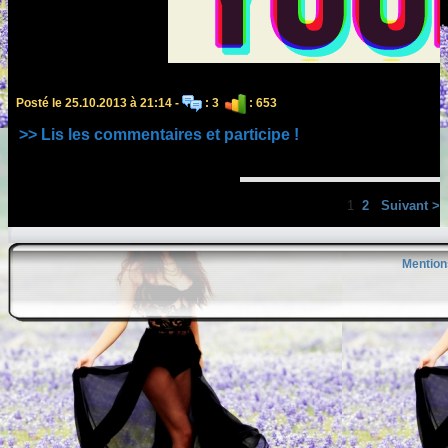
Posté le 25.10.2013 à 21:14 -
: 3
: 653
>> Lis les commentaires et participe !
1
2
Suivant >
Mention