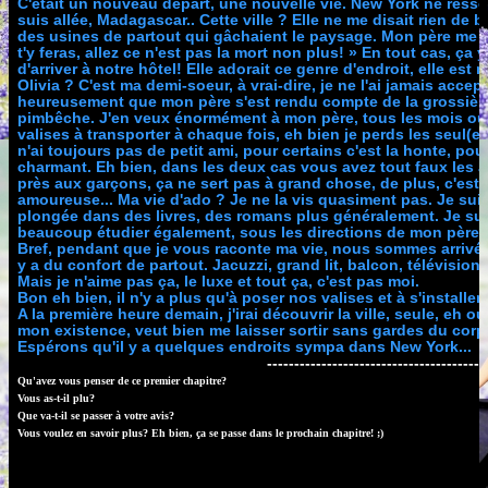
C'était un nouveau départ, une nouvelle vie. New York ne ressem
suis allée, Madagascar.. Cette ville ? Elle ne me disait rien de 
des usines de partout qui gâchaient le paysage. Mon père me ra
t'y feras, allez ce n'est pas la mort non plus!
» En tout cas, ça y
d'arriver à notre hôtel! Elle adorait ce genre d'endroit, elle est 
Olivia ? C'est ma demi-soeur, à vrai-dire, je ne l'ai jamais accep
heureusement que mon père s'est rendu compte de la grossière 
pimbêche. J'en veux énormément à mon père, tous les mois ou
valises à transporter à chaque fois, eh bien je perds les seul(e)s
n'ai toujours pas de petit ami, pour certains c'est la honte, pour
charmant. Eh bien, dans les deux cas vous avez tout faux les am
près aux garçons, ça ne sert pas à grand chose, de plus, c'est 
amoureuse... Ma vie d'ado ? Je ne la vis quasiment pas. Je suis 
plongée dans des livres, des romans plus généralement. Je suis 
beaucoup étudier également, sous les directions de mon père aut
Bref, pendant que je vous raconte ma vie, nous sommes arrivés à 
y a du confort de partout. Jacuzzi, grand lit, balcon, télévision
Mais je n'aime pas ça, le luxe et tout ça, c'est pas moi.
Bon eh bien, il n'y a plus qu'à poser nos valises et à s'installer.
A la première heure demain, j'irai découvrir la ville, seule, eh o
mon existence, veut bien me laisser sortir sans gardes du corps
Espérons qu'il y a quelques endroits sympa dans New York...
----------------------------------------
Qu'avez vous penser de ce premier chapitre?
Vous as-t-il plu?
Que va-t-il se passer à votre avis?
Vous voulez en savoir plus? Eh bien, ça se passe dans le prochain chapitre! ;)