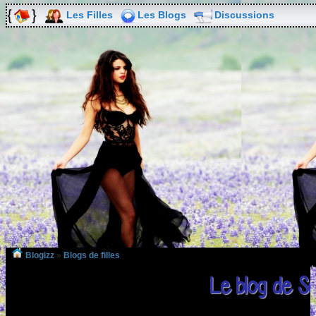
Les Filles
Les Blogs
Discussions
Blogizz
»
Blogs de filles
Le blog de S