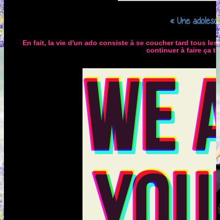
« Une adolesce
En fait, la vie d'un ado consiste à se coucher tard tous les
continuer à faire ça to