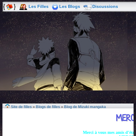
Les Filles
Les Blogs
Discussions
Site de filles
»
Blogs de filles
»
Blog de Mizuki mangaka
MERCI
Merci à vous mes amis d’êtr