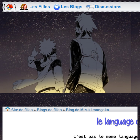
Les Filles
Les Blogs
Discussions
Site de filles
»
Blogs de filles
»
Blog de Mizuki mangaka
le language 
c'est pas le mème language