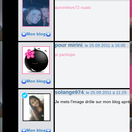
aurorelove72 ouais
Mon blog
pour mirini
, le 25.09.2011 à 16:05
je participe
Mon blog
solange974
, le 25.09.2011 à 11:29
Je mets l'image drôle sur mon blog après 
Mon blog