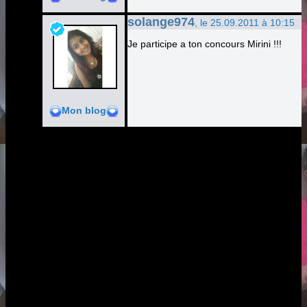
solange974
, le 25.09.2011 à 10:15
Je participe a ton concours Mirini !!!
Mon blog