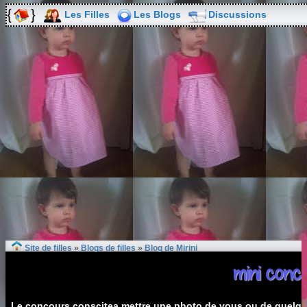
Les Filles
Les Blogs
Discussions
Site de filles
»
Blogs de filles
»
Blog de Mirini
mini conco
Le concours conscitea mettre une photo de vous ou de quelqun 