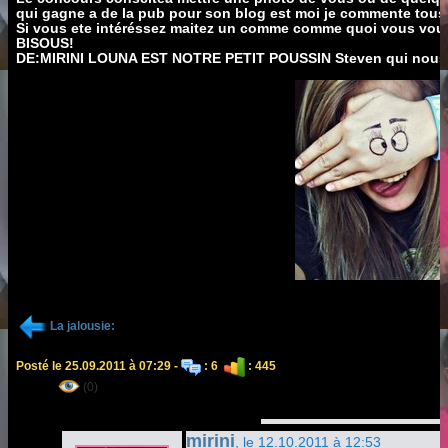
qui gagne a de la pub pour son blog est moi je commente tous 
Si vous ete intéréssez maitez un comme comme quoi vous vous
BISOUS!
DE:MIRINI LOUNA EST NOTRE PETIT POUSSIN Steven qui nou
La jalousie:
Posté le 25.09.2011 à 07:29 -
: 6
: 445
(0)
mirini
, le 12.10.2011 à 12:53