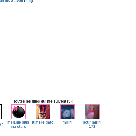
ton fils Steven
(1
)
Toutes les filles qui me suivent (5)
:
melanie plus
jumelle tmtc
mirini
pour mirini
74
ma stars
172