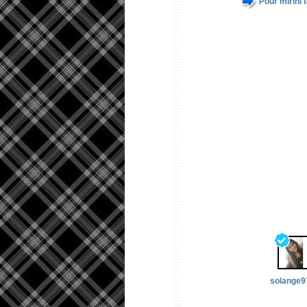
Pour mirini 
solange9