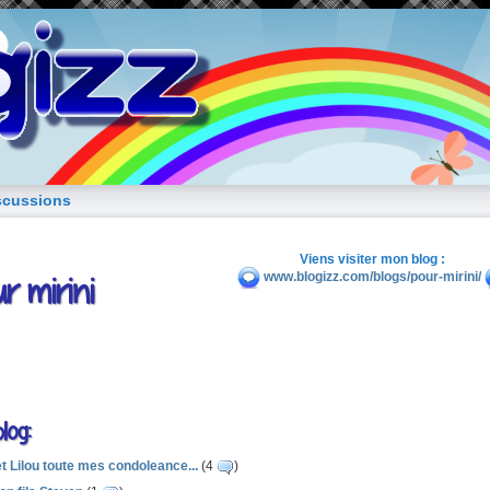
blog de fille
scussions
Viens visiter mon blog :
r mirini
www.blogizz.com/blogs/pour-mirini/
log:
et Lilou toute mes condoleance...
(4
)