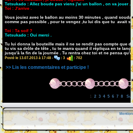
Tetsukado : Allez boude pas viens j'ai un ballon , on va jouer .
Toi : J'arrive .
Vous jouiez avec le ballon au moins 30 minutes , quand soudain Te
comme pas possible , pour te vengez ,tu lui dis que tu avait soi
Toi : Ta soif ?
Tetsukado : Oui merci .
Tu lui donna la bouteille mais il ne se rendit pas compte que dans
tu vis sa drôle de tête , tu te marra quand il répliqua en te l
jusqu'à la fin de la journée . Tu rentra chez toi et ne pensa qu'à
Posté le 13.07.2013 à 17:48 -
: 3
: 702
>> Lis les commentaires et participe !
1
2
3
4
5
6
7
8
Sui
Mention