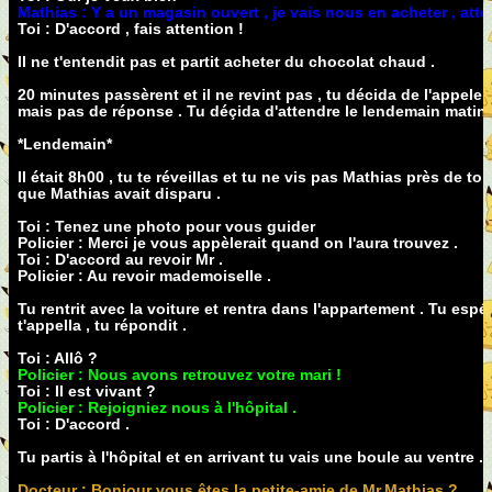
Mathias : Y a un magasin ouvert , je vais nous en acheter , atten
Toi : D'accord , fais attention !
Il ne t'entendit pas et partit acheter du chocolat chaud .
20 minutes passèrent et il ne revint pas , tu décida de l'appeler
mais pas de réponse . Tu déçida d'attendre le lendemain matin po
*Lendemain*
Il était 8h00 , tu te réveillas et tu ne vis pas Mathias près de toi 
que Mathias avait disparu .
Toi : Tenez une photo pour vous guider
Policier : Merci je vous appèlerait quand on l'aura trouvez .
Toi : D'accord au revoir Mr .
Policier : Au revoir mademoiselle .
Tu rentrit avec la voiture et rentra dans l'appartement . Tu espér
t'appella , tu répondit .
Toi : Allô ?
Policier : Nous avons retrouvez votre mari !
Toi : Il est vivant ?
Policier : Rejoigniez nous à l'hôpital .
Toi : D'accord .
Tu partis à l'hôpital et en arrivant tu vais une boule au ventre .
Docteur : Bonjour vous êtes la petite-amie de Mr.Mathias ?