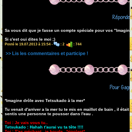
Réponde
Sa vous dit que je fasse un compte spéciale pour vos "Imagin
Si c'est oui dites le moi ;)
Posté le 19.07.2013 à 15:54 -
: 2
: 744
>> Lis les commentaires et participe !
Pour Gagel
*Imagine drôle avec Tetsukado à la mer*
Tu venait d'arriver a la mer tu te mis en maillot de bain , il était
sentis une personne te pousser dans l'eau .
Toi : Je vais vous tu..
Tetsukado : Hahah t'aurai vu ta tête !!!!
Toi : T'es méchant , je boude . *rigolant*