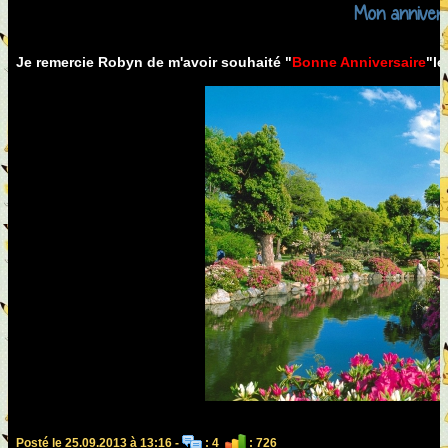
Mon annivers
Je remercie Robyn de m'avoir souhaité "
Bonne Anniversaire
"
l
Posté le 25.09.2013 à 13:16 -
: 4
: 726