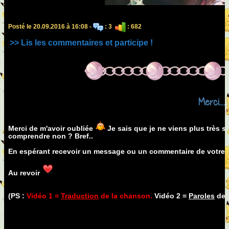
Posté le 20.09.2016 à 16:08 -
: 3
: 682
>> Lis les commentaires et participe !
Merci.....
Merci de m'avoir oubliée
Je sais que je ne viens plus très 
comprendre non ? Bref..
En espérant recevoir un message ou un commentaire de votre 
Au revoir
(PS :
Vidéo 1 =
Traduction
de la chanson.
Vidéo 2 =
Paroles
de 