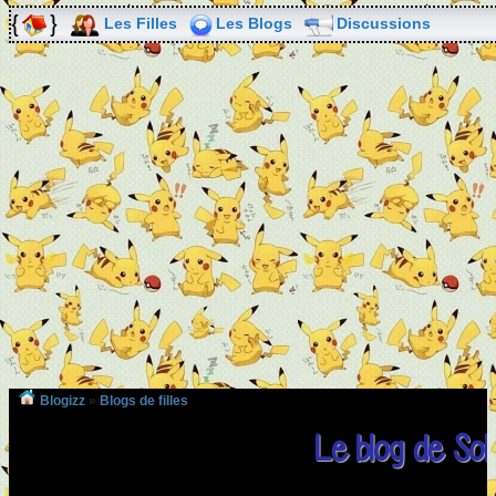
Les Filles
Les Blogs
Discussions
Blogizz
»
Blogs de filles
Le blog de So