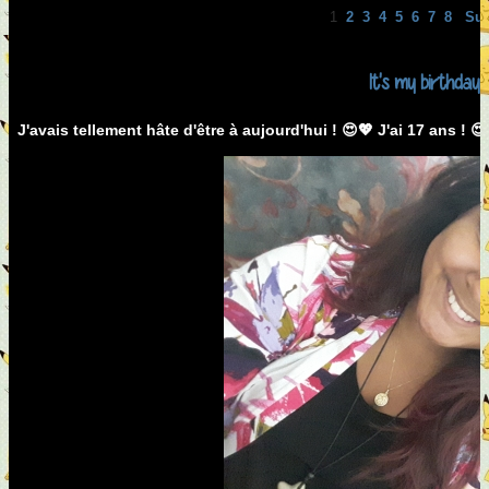
1
2
3
4
5
6
7
8
Sui
It's my birthday
J'avais tellement hâte d'être à aujourd'hui ! 😍💖 J'ai 17 ans ! 😍