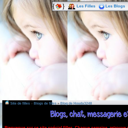
Les Filles
Les Blogs
Site de filles
»
Blogs de filles
»
Blog de Houda3248
Blogs, chat, messagerie et
Bienvenue sur ce site spécial filles. Chaque semaine, retrouv