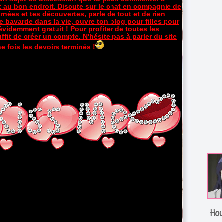
nt au bon endroit. Discute sur le chat en compagnie de
nées et tes découvertes, parle de tout et de rien
aie bavarde dans la vie, ouvre ton blog pour filles pour
 évidemment gratuit ! Pour profiter de toutes les
ffit de créer un compte. N'hésite pas à parler du site
ne fois les devoirs terminés !
Ho