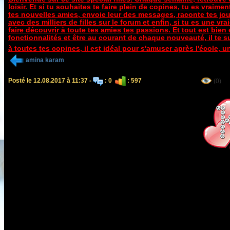
loisir. Et si tu souhait
es te faire plein de copines, tu es vraime
tes nouvelles amies, envoie leur des messages, raconte tes jour
avec des milliers de filles sur le forum et enfin, si tu es une vr
faire découvrir à toute tes amies tes passions. Et tout est bien
fonctionnalités et être au courant de chaque nouveauté, il te su
à toutes tes copines, il est idéal pour s'amuser après l'école, u
amina karam
Posté le 12.08.2017 à 11:37 -
: 0
: 597
(0)