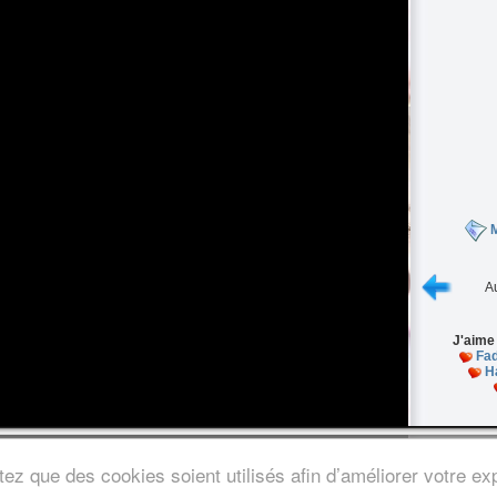
M
Au
J'aime
Fad
H
s légales
/
Nous contacter
ez que des cookies soient utilisés afin d’améliorer votre exp