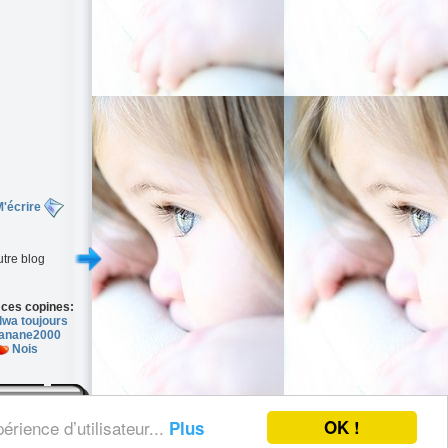
'écrire
tre blog
 ces copines:
wa toujours
anane2000
Nois
OK !
érience d’utilisateur...
Plus