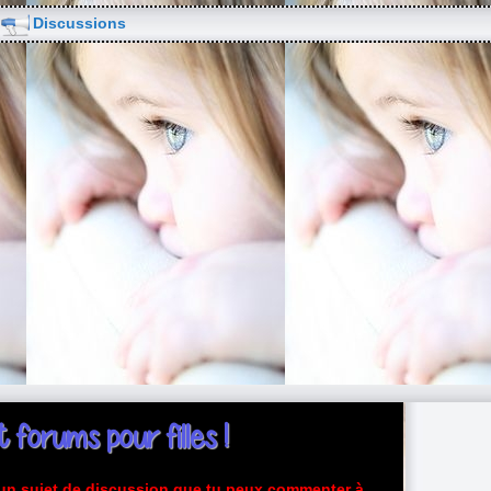
Discussions
 forums pour filles !
e un sujet de discussion que tu peux commenter à