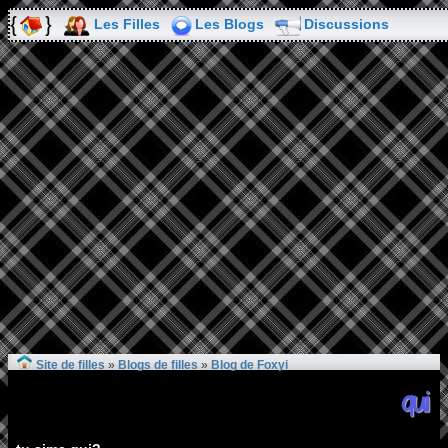
Les Filles
Les Blogs
Discussions
Site de filles
»
Blogs de filles
»
Blog de Foxyi
qui