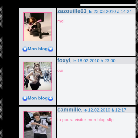
zazouille63
, le 23.03.2010 à 14:24
moi
Mon blog
foxyi
, le 18.02.2010 à 23:00
oui
Mon blog
cammille
, le 12.02.2010 à 12:17
tu poura visiter mon blog sltp