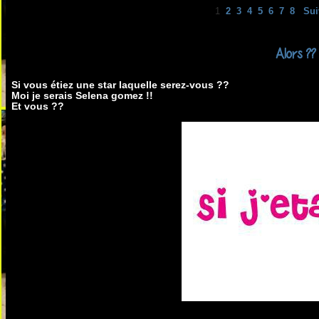
1
2
3
4
5
6
7
8
Sui
Alors ??
Si vous étiez une star laquelle serez-vous ??
Moi je serais Selena gomez !!
Et vous ??