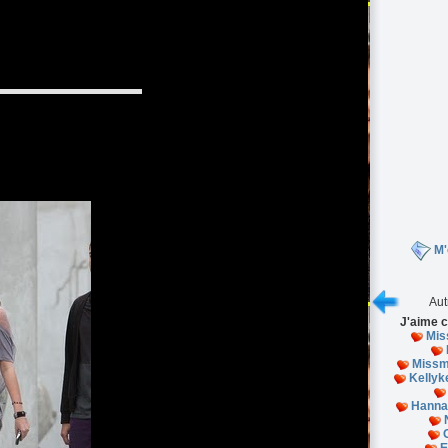
M'
Aut
J'aime c
Mis
Missm
Kellyke
Hanna