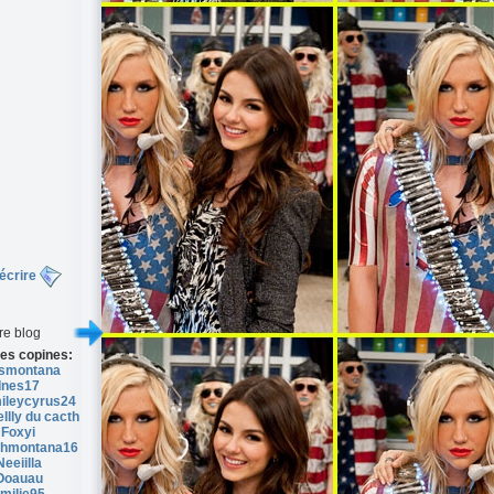
écrire
re blog
es copines:
smontana
Ines17
ileycyrus24
llly du cacth
Foxyi
hmontana16
Neeiilla
Ooauau