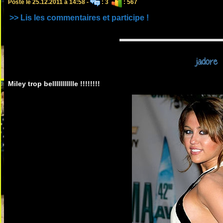
Posté le 25.12.2011 à 14:58 -
: 3
: 567
>> Lis les commentaires et participe !
jadore
Miley trop bellllllllllle !!!!!!!!