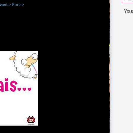
vant >
Fin >>
You