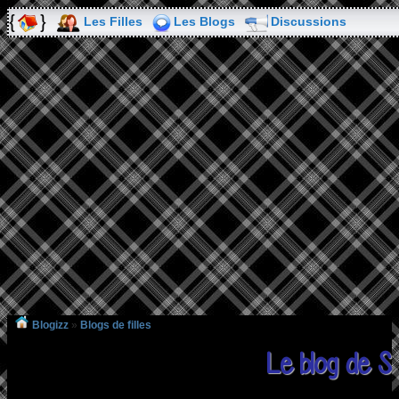
Les Filles
Les Blogs
Discussions
Blogizz
»
Blogs de filles
Le blog de S