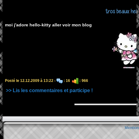
tros beaux hell
moi j'adore hello-kitty aller voir mon blog
Posté le 12.12.2009 à 13:22 -
: 16
: 966
>> Lis les commentaires et participe !
Mention