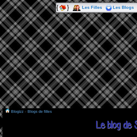
Les Filles
Les Blogs
Blogizz
»
Blogs de filles
Le blog de 