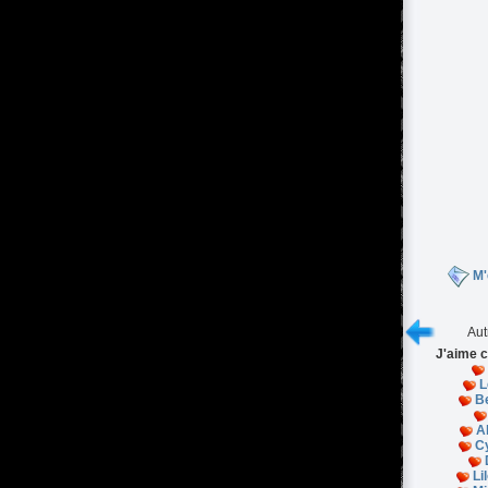
M'
Aut
J'aime c
L
B
A
C
Li