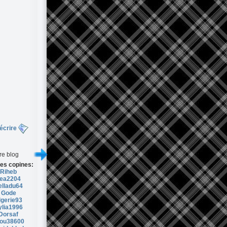
écrire
re blog
es copines:
Riheb
ea2204
elladu64
Gode
lgerie93
ylia1996
Dorsaf
lou38600