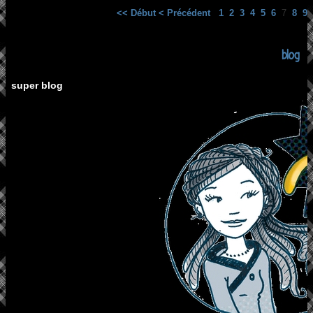
<< Début
< Précédent
1
2
3
4
5
6
7
8
9
blog
super blog