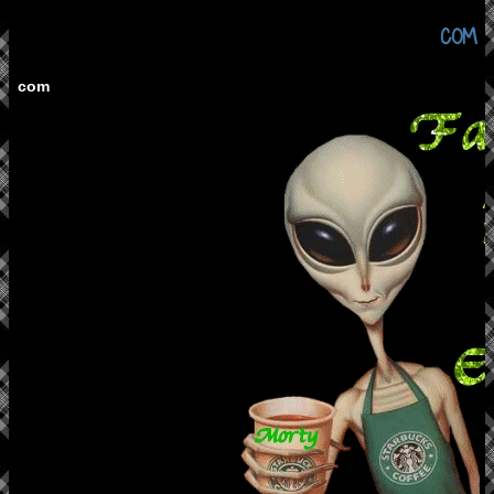
COM
com