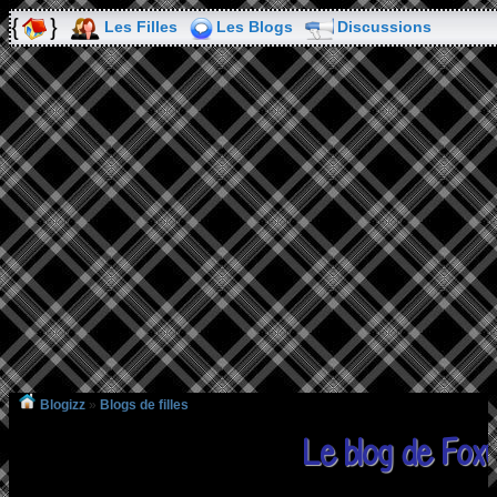
Les Filles
Les Blogs
Discussions
Blogizz
»
Blogs de filles
Le blog de Foxy