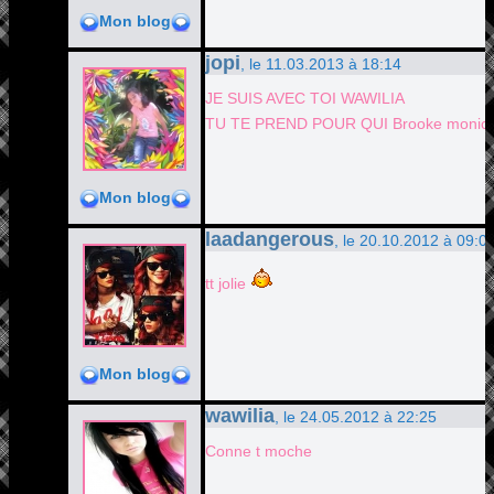
Mon blog
jopi
, le 11.03.2013 à 18:14
JE SUIS AVEC TOI WAWILIA
TU TE PREND POUR QUI Brooke monica l
Mon blog
laadangerous
, le 20.10.2012 à 09:0
tt jolie
Mon blog
wawilia
, le 24.05.2012 à 22:25
Conne t moche