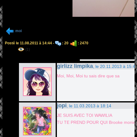
moi
Posté le 11.08.2011 à 14:44 -
: 20
: 2470
(1)
girlizz limpika
, le 20.11.2013 à 15:4
Moi, Moi, Moi tu sais dire que sa
jopi
, le 11.03.2013 à 18:14
JE SUIS AVEC TOI WAWILIA
TU TE PREND POUR QUI Brooke monica l