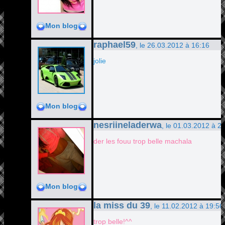
Mon blog
raphael59
, le 26.03.2012 à 16:16
jolie
Mon blog
nesriineladerwa
, le 01.03.2012 à 2
der les fouu trop belle machala
Mon blog
la miss du 39
, le 11.02.2012 à 19:56
trop belle!^^