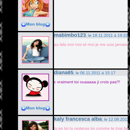
Mon blog
mabimbo123
, le 18.11.2011 à 19:22
au lala moi moi et moi je me suis jamais vu
diana65
, le 06.11.2011 à 15:17
c vraiment toi ouaaaaa ji crois pas!!!
Mon blog
kaly francesca alba
, le 12.08.2011
tu es toi tu resteras toi comme te trop bel