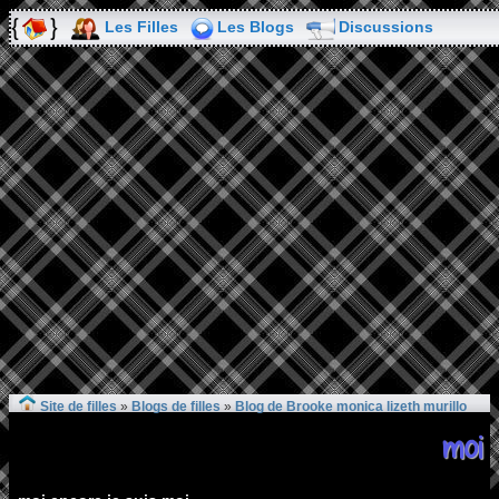
Les Filles
Les Blogs
Discussions
Site de filles
»
Blogs de filles
»
Blog de Brooke monica lizeth murillo
moi