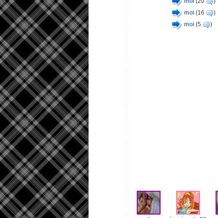
moi
(20
)
moi
(16
)
moi
(5
)