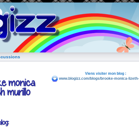
blog de fille
scussions
Viens visiter mon blog :
ke monica
www.blogizz.com/blogs/brooke-monica-lizeth-
th murillo
log: