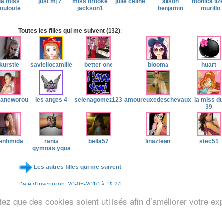
la miss
just mj 7
miss brooke
julie celine
alison
monica liz
louloute
jackson1
benjamin
murillo
Toutes les filles qui me suivent (132)
:
kurstie
saviellocamille
better one
blooma
huart
eaneworou
les anges 4
selenagomez123
amoureuxedeschevaux
la miss d
39
enhmida
rania
bella57
linazteen
stec51
gymnastyqua
Les autres filles qui me suivent
Date d'inscription: 20-05-2010 à 19:24
postés: 1470 / Nombre de points totalisés: 890 points / Ce mois ci: 0 points
ez que des cookies soient utilisés afin d’améliorer votre exp
eth murillo
a été vue la dernière fois sur le site le 28-04-2012 à 13:28.