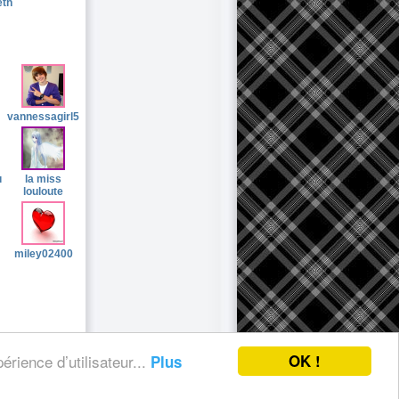
eth
vannessagirl5
u
la miss
louloute
miley02400
OK !
érience d’utilisateur...
Plus