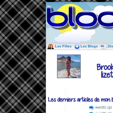
Les Filles
Les Blogs
Di
Broo
lize
Les derniers articles de mon b
moi
(51
)