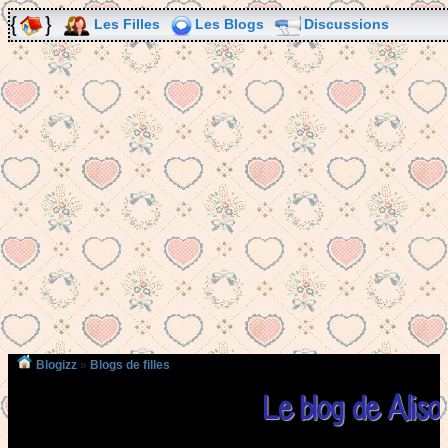
Les Filles
Les Blogs
Discussions
Blogizz
»
Blogs de filles
Le blog de Alis