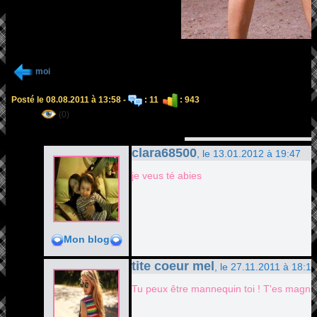
moi
Posté le 08.08.2011 à 13:58 -
: 11
: 943
(0)
clara68500
, le 13.01.2012 à 19:47
je veus té abies
Mon blog
tite coeur mel
, le 27.11.2011 à 18:15
Tu peux être mannequin toi ! T'es magnif