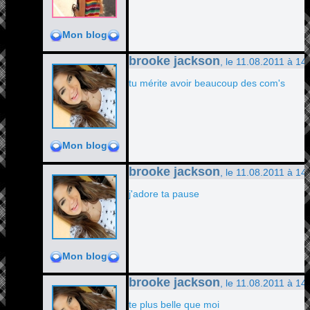
Mon blog
brooke jackson
, le 11.08.2011 à 14
tu mérite avoir beaucoup des com's
Mon blog
brooke jackson
, le 11.08.2011 à 14
j'adore ta pause
Mon blog
brooke jackson
, le 11.08.2011 à 14
te plus belle que moi