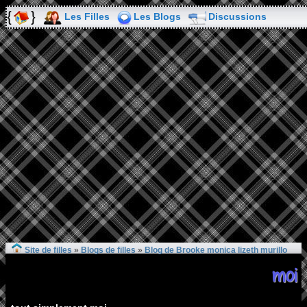
Les Filles
Les Blogs
Discussions
Site de filles
»
Blogs de filles
»
Blog de Brooke monica lizeth murillo
moi