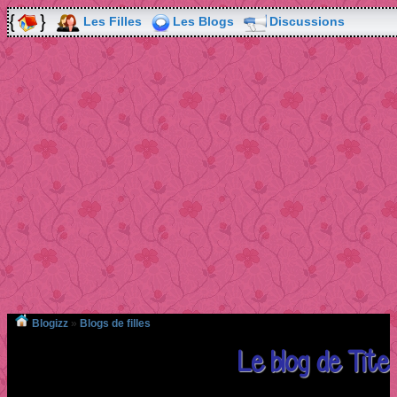
Les Filles
Les Blogs
Discussions
Blogizz
»
Blogs de filles
Le blog de Tite