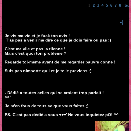
1
2
3
4
5
6
7
8
Sui
=)
Je vis ma vie et je fuck ton avis !
T'as pas a venir me dire ce que je dois faire ou pas ;)
C'est ma viie et pas la tiienne !
Mais c'est quoi ton probleme ?
Regarde toi-meme avant de me regarder pauvre conne !
Suis pas nimporte quii et je te le previens :)
- Dédié a toutes celles qui se croient trop parfait !
><"
Je m'en fous de tous ce que vous faites ;)
PS: C'est pas dédié a vous ♥♥♥' Ne vous inquietez pO! ^^