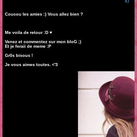
x')
Coucou les amies :) Vous allez bien ?
Me voila de retour :D ♥
Venez et commentez sur mon bloG ;)
Et je feraii de meme :P
Gr0s bisous !
Je vous aimes toutes. <'3