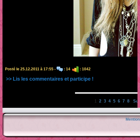
Posté le 25.12.2011 à 17:55 -
: 14
: 1042
>> Lis les commentaires et participe !
1
2
3
4
5
6
7
8
Sui
Mention