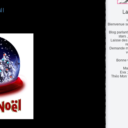
 !
La
Bienvenue s
Blog parlant 
stars ,
Laisse des 
r
Demande mo
v
Bonne v
Ma
Eva ;
Théo Mon fr