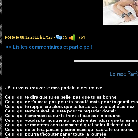
Posté le 08.12.2011 à 17:28 -
: 5
: 764
>> Lis les commentaires et participe !
Le mec Parfai
- Si tu veux trouver le mec parfait, alors trouve:
Celui qui te dira que tu es belle, pas que tu es bonne.
Celui qui ne t'aimera pas pour ta beauté mais pour ta gentilless
Celui qui te rappellera alors que tu lui auras raccroché au nez.
Celui qui restera éveillé juste pour te regarder dormir.
Celui qui t'embrassera sur le front et pas sur la bouche.
Celui qui voudra te montrer au monde entier alors que tu es en
Celui qui te montrera constamment à quel point il tient à toi.
Celui qui ne te fera jamais pleurer mais qui saura te consoler.
Celui qui pourra t'écouter parler toute la journée.