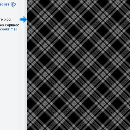
écrire
re blog
es copines:
 coeur mel