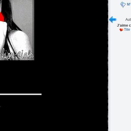
M'
Aut
J'aime c
Tite
♥