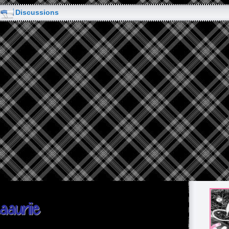
Discussions
aauriie