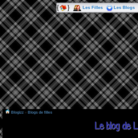
Les Filles
Les Blogs
Blogizz
»
Blogs de filles
Le blog de L