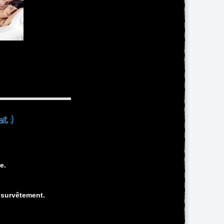
t :)
e.
 survêtement.