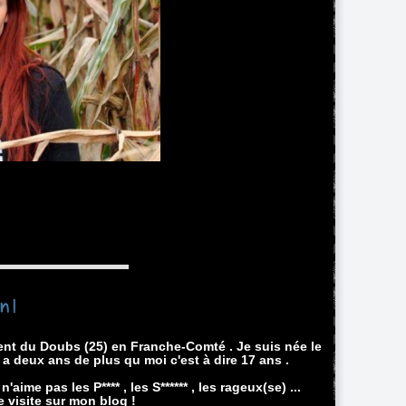
n !
ent du Doubs (25) en Franche-Comté . Je suis née le
ui a deux ans de plus qu moi c'est à dire 17 ans .
'aime pas les P**** , les S****** , les rageux(se) ...
 visite sur mon blog !