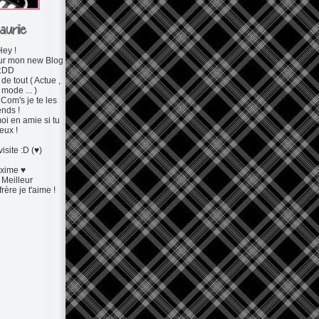
auriie
Hey !
ur mon new Blog
:DD
de tout ( Actue ,
 mode ... )
Com's je te les
ends !
i en amie si tu
eux !
isite :D (♥)
xime ♥
 Meilleur
ère je t'aime !