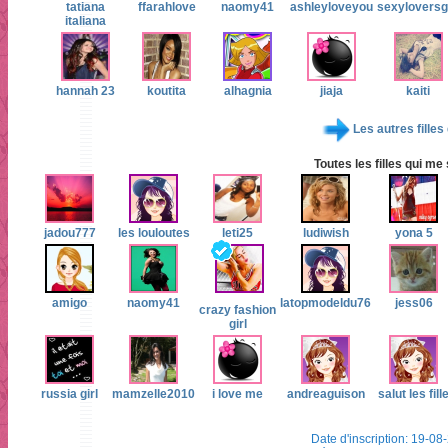
tatiana
ffarahlove
naomy41
ashleyloveyou
sexyloversgi
italiana
hannah 23
koutita
alhagnia
jiaja
kaiti
Les autres filles
Toutes les filles qui me
jadou777
les louloutes
leti25
ludiwish
yona 5
amigo
naomy41
latopmodeldu76
jess06
crazy fashion
girl
russia girl
mamzelle2010
i love me
andreaguison
salut les fill
Date d'inscription: 19-08