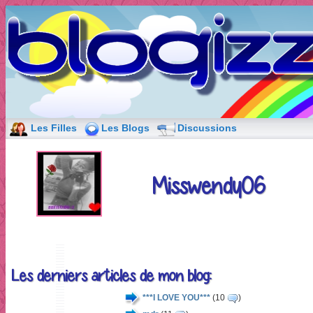
Les Filles
Les Blogs
Discussions
Misswendy06
Les derniers articles de mon blog:
***I LOVE YOU***
(10
)