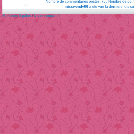
Nombre de commentaires postés: 75 / Nombre de points t
misswendy06
a été vue la dernière fois su
Mentions légales
/
Nous contacter