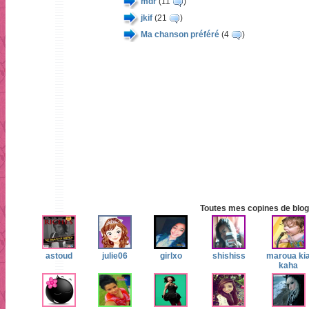
mdr
(11
)
jkif
(21
)
Ma chanson préféré
(4
)
Toutes mes copines de blog 
astoud
julie06
girlxo
shishiss
maroua ki
kaha