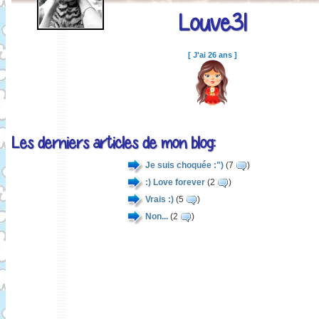
Louve31
[ J'ai 26 ans ]
Les derniers articles de mon blog:
Je suis choquée :")
(7
)
:) Love forever
(2
)
Vrais :)
(5
)
Non...
(2
)