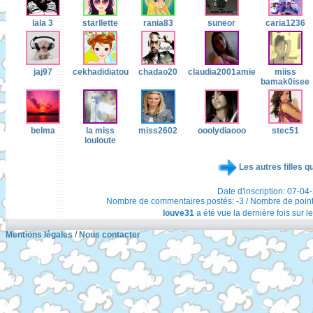
lala 3
starllette
rania83
suneor
caria1236
jaj97
cekhadidiatou
chadao20
claudia2001amie
miiss
bamak0isee
belma
la miss
miss2602
ooolydiaooo
stec51
louloute
Les autres filles q
Date d'inscription: 07-04
Nombre de commentaires postés: -3 / Nombre de points t
louve31
a été vue la dernière fois sur l
Mentions légales
/
Nous contacter