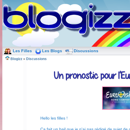
Les Filles
Les Blogs
Discussions
Blogizz
»
Discussions
Un pronostic pour l'Eu
Hello les filles !
Ca fait un bail que je n'ai pas rédigé de sujet de