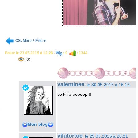
OS: Mère ϟ Fille ♥
Posté le 23.05.2015 à 12:26 -
: 9
: 1344
(0)
valentinee
, le 30.05.2015 à 16:16
Je kiffe troooop !!
Mon blog
vilutortue
, le 25.05.2015 à 20:21