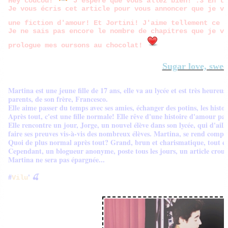
Hey coucou!
J'espère que vous allez bien! :3 En to
Je vous écris cet article pour vous annoncer que je v
une fiction d'amour! Et Jortini! J'aime tellement ce 
Je ne sais pas encore le nombre de chapitres que je va
prologue mes oursons au chocolat!
Sugar love, swee
Martina est une jeune fille de 17 ans, elle va au lycée et est très heureu
parents, de son frère, Francesco.
Elle aime passer du temps avec ses amies, échanger des potins, les histoi
Après tout, c'est une fille normale! Elle rêve d'une histoire d'amour pa
Elle rencontre un jour, Jorge, un nouvel élève dans son lycée, qui d'ail
faire ses preuves vis-à-vis des nombreux élèves. Martina, se rend compte
Quoi de plus normal après tout? Grand, brun et charismatique, tout est 
Cependant, un blogueur anonyme, poste tous les jours, un article crousti
Martina ne sera pas épargnée...
#
' 🍒
Vilu