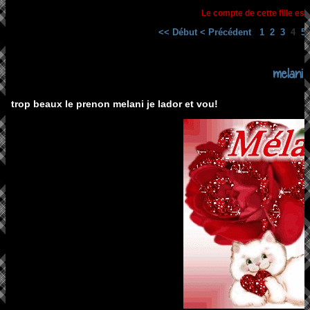
Le compte de cette fille est
<< Début
< Précédent
1
2
3
4
5
melani
trop beaux le prenon melani je lador et vou!