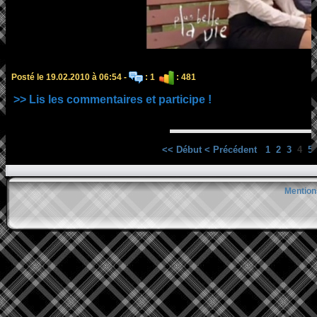
Posté le 19.02.2010 à 06:54 -
: 1
: 481
>> Lis les commentaires et participe !
<< Début
< Précédent
1
2
3
4
5
Mention