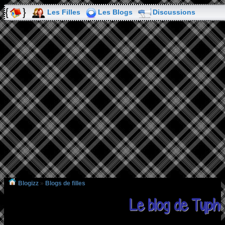
Les Filles
Les Blogs
Discussions
Blogizz
»
Blogs de filles
Le blog de Typh