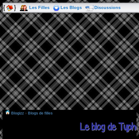
Les Filles
Les Blogs
Discussions
Blogizz
»
Blogs de filles
Le blog de Typh