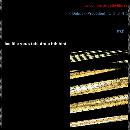
Le compte de cette fille est
<< Début
< Précédent
1
2
3
4
5
mdr
les fille vous tete drole hihihihi