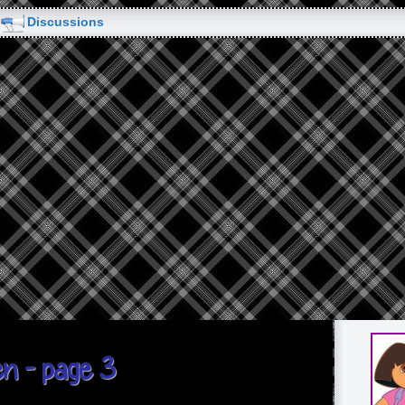
Discussions
en - page 3