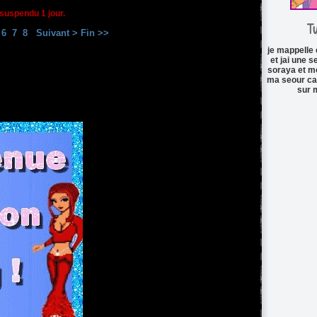
 suspendu 1 jour.
T
6
7
8
Suivant >
Fin >>
je mappelle 
et jai une s
soraya et m
ma seour ca
sur 