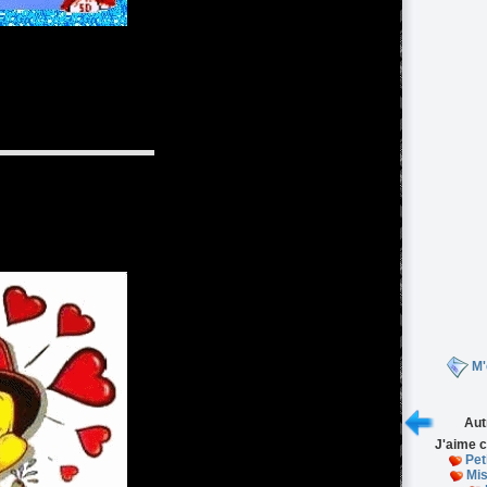
M'
Aut
J'aime c
Pet
Mi