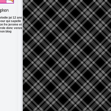
yphen
elodie jai 12 ans
eour qui sapelle
on fre jerome et
role donc venze
mon blog