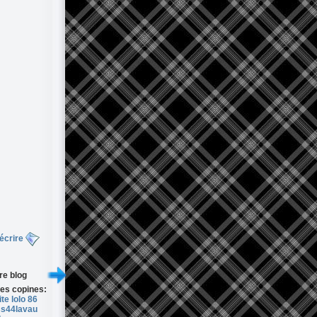
écrire
re blog
es copines:
ite lolo 86
ss44lavau