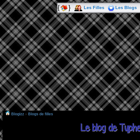
Les Filles
Les Blogs
Blogizz
»
Blogs de filles
Le blog de Typh