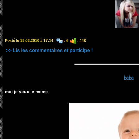
Posté le 19.02.2010 à 17:14 -
: 4
: 448
>> Lis les commentaires et participe !
bebe
moi je veux le meme