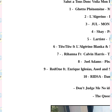
Salut a Tous Donc Voila Mon Pl
1 - Ghetto Phénomène - Mar
2 - L'Algerino - 
3 - JUL - MON
4 - Shay - 
5 - Lartiste - M
6 - TiiwTiiw ft L'Algérino Blanka & S
7 - . Rihanna Ft Calvin Harris - T
8 - Joel Adams - Plea
9 - RedOne ft. Enrique Iglesias, Aseel and
10 - RIDSA - Dans 
- Don't Judge Me No idea
- The Queen