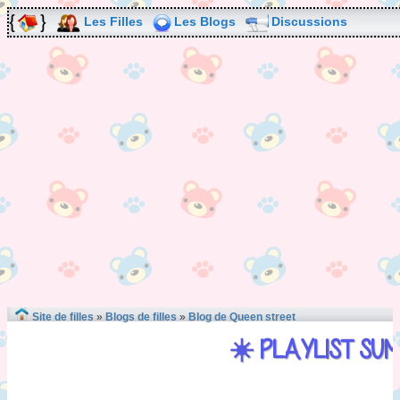
Les Filles
Les Blogs
Discussions
Site de filles
»
Blogs de filles
»
Blog de Queen street
☀️ PLAYLIST SUM