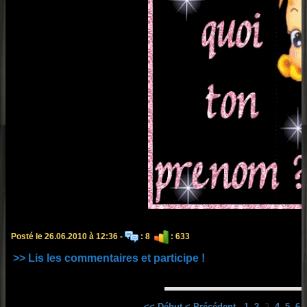
Posté le 26.06.2010 à 12:36 -
: 8
: 633
>> Lis les commentaires et participe !
<< Début
< Précédent
1
2
3
4
5
6