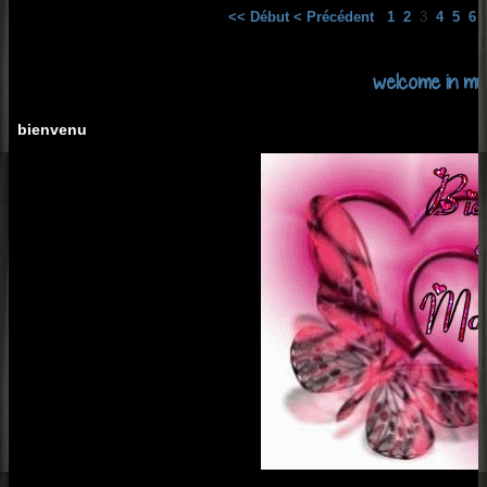
<< Début
< Précédent
1
2
3
4
5
6
welcome in my
bienvenu