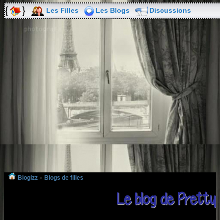
Les Filles
Les Blogs
Discussions
Blogizz
»
Blogs de filles
Le blog de Pretty