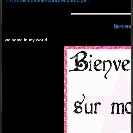
>> Lis les commentaires et participe !
bienvenu
welcome in my world