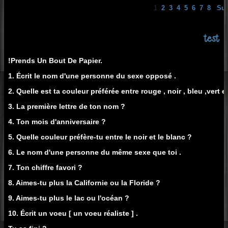
1
2
3
4
5
6
7
8
Sui
test
!Prends Un Bout De Papier.
1. Écrit le nom d'une personne du sexe opposé .
2. Quelle est ta couleur préférée entre rouge , noir , bleu ,vert e
3. La première lettre de ton nom ?
4. Ton mois d'anniversaire ?
5. Quelle couleur préfère-tu entre le noir et le blanc ?
6. Le nom d'une personne du même sexe que toi .
7. Ton chiffre favori ?
8. Aimes-tu plus la Californie ou la Floride ?
9. Aimes-tu plus le lac ou l'océan ?
10. Écrit un voeu [ un voeu réaliste ] .