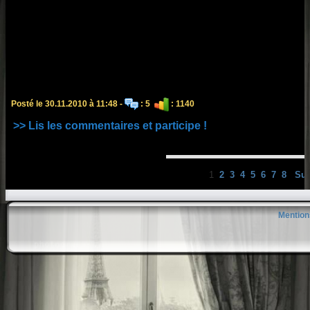
Posté le 30.11.2010 à 11:48 -
: 5
: 1140
>> Lis les commentaires et participe !
1
2
3
4
5
6
7
8
Sui
Mention