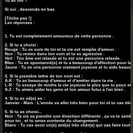
Tu as fini ?
Si oui , descends en bas
[Triche pas !]
Les réponses :
1. Tu est completement amoureux de cette personne .
2. Si tu a choisi :
Rouge : Tu es sure de toi et ta vie est remplie d'amour .
Noir : Tu restes dans ton coin et tu es agressive .
Vert : Ton âme est relaxée et tu est une personne relaxée .
Bleu : Tu es spontanné(e) et tu a beaucoup d'affection pour la
Jaune : Tu es une personne vraiment joyeuse et tu aide beauc
3. Si la première lettre de ton nom est :
A-K : Tu as beaucoup d'amour et d'amitier dans ta vie .
L-R : Tu essaye de rendre la vie joyeuse le plus que tu peux et l'
S-Z : Tu aimes aider les gens et ton amour futur a l'air bien .
4. Si tu es né(e) en :
Janvier - Mars : L'année va aller très bien pour toi et tu vas dé
5. Si tu as choisi...
Noir : Ta vie va prendre une direction différente , ça va te semb
pour toi , et tu seras contente du changement .
Blanc : Tu vas avoir un(e) ami(e) très chèr(e) qui vas faire tout