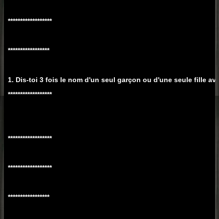
******************
*****************
1. Dis-toi 3 fois le nom d'un seul garçon ou d'une seule fille av
******************
******************
******************
*****************