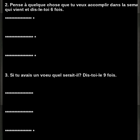
2. Pense à quelque chose que tu veux accomplir dans la sema
qui vient et dis-le-toi 6 fois.
***************** *
****************** *
****************** *
3. Si tu avais un voeu quel serait-il? Dis-toi-le 9 fois.
******************
******************
***************** *