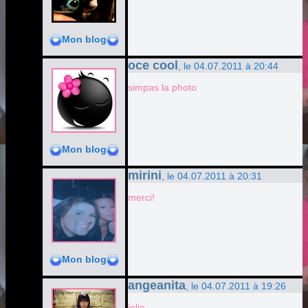
Mon blog
oce cool
, le 04.07.2011 à 20:44
simpas la photo
Mon blog
mirini
, le 04.07.2011 à 20:31
merci!
Mon blog
angeanita
, le 04.07.2011 à 19:26
jolie