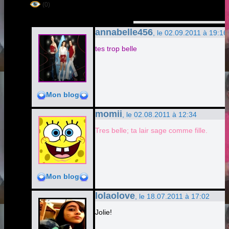
(0)
annabelle456
, le 02.09.2011 à 19:16
tes trop belle
Mon blog
momii
, le 02.08.2011 à 12:34
Tres belle; ta lair sage comme fille.
Mon blog
lolaolove
, le 18.07.2011 à 17:02
Jolie!