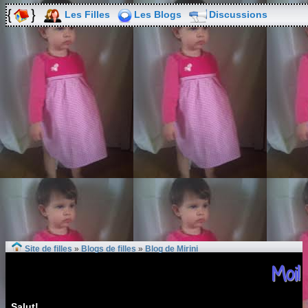
Les Filles
Les Blogs
Discussions
Site de filles
»
Blogs de filles
»
Blog de Mirini
Moi!
Salut!