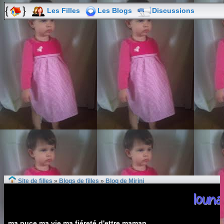
Les Filles
Les Blogs
Discussions
Site de filles
»
Blogs de filles
»
Blog de Mirini
louna
ma puce,ma vie,ma fiéreté d'ettre maman