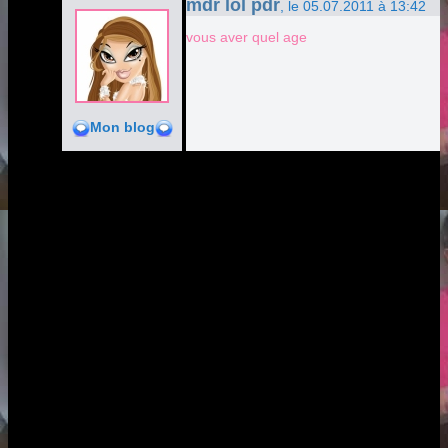
mdr lol pdr
, le 05.07.2011 à 13:42
vous aver quel age
Mon blog