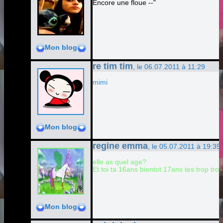
Encore une floue --"
Mon blog
re tim tim
, le 06.07.2011 à 11:29
mimi
Mon blog
regine emma
, le 05.07.2011 à 19:35
elle as quel age?
Et toi ta 16ans bientot 17ans tes trop tro
Mon blog