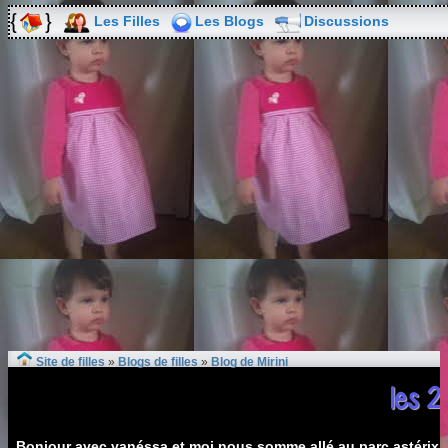
Les Filles
Les Blogs
Discussions
Site de filles
»
Blogs de filles
»
Blog de Mirini
les 2
Bonjour avec vanéssa et moi nous somme allé au parc astérix vi