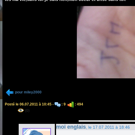
pour miley2000
Posté le 06.07.2011 à 10:45 -
: 9
: 494
(0)
moi englais
, le 17.07.2011 à 18:46