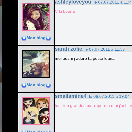
ashleyloveyou
, le 07.07.2011 à 11:
C ki Louna
Mon blog
sarah zolie
, le 07.07.2011 à 11:37
moi aushi j adore ta petite louna
Mon blog
smailamine4
, le 06.07.2011 à 19:04
tes trop grandes par rapore a moi j'ai bie