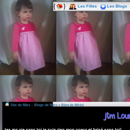
Les Filles
Les Blogs
Site de filles
»
Blogs de filles
»
Blog de Mirini
jtm Lou
tes ma vie,sans toi je suis rien,mon coeur et brisé sans toi!