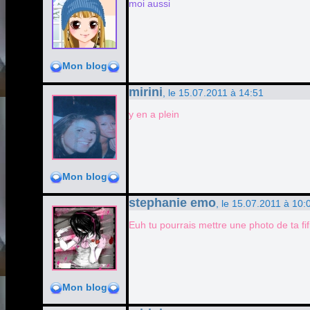
moi aussi
Mon blog
mirini
, le 15.07.2011 à 14:51
y en a plein
Mon blog
stephanie emo
, le 15.07.2011 à 10:
Euh tu pourrais mettre une photo de ta fifi
Mon blog