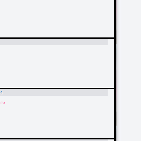
01
lle