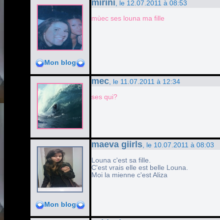
mirini
, le 12.07.2011 à 08:53
mùec ses louna ma fille
Mon blog
mec
, le 11.07.2011 à 12:34
ses qui?
maeva giirls
, le 10.07.2011 à 08:03
Louna c'est sa fille.
C'est vrais elle est belle Louna.
Moi la mienne c'est Aliza
Mon blog