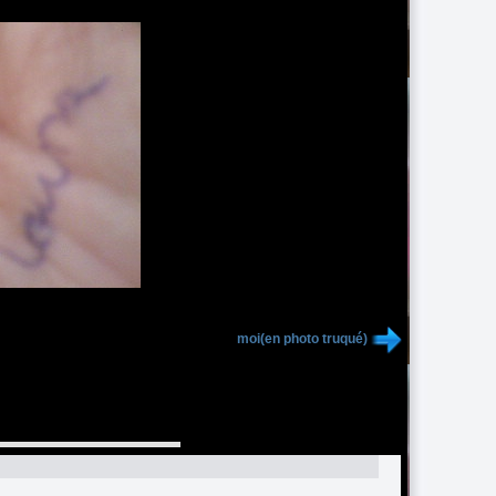
moi(en photo truqué)