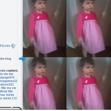
'écrire
tre blog
 ces copines:
Re tim tim
olange974
lenagomez11
Sakura321
 fille ma vie
Mirini fille
our mirini
r mirini 172