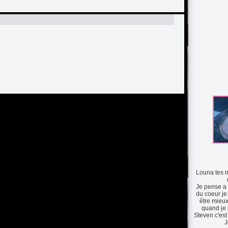
Louna tes 
Je pense a 
du coeur je
être mieu
quand je 
Steven c'est 
J