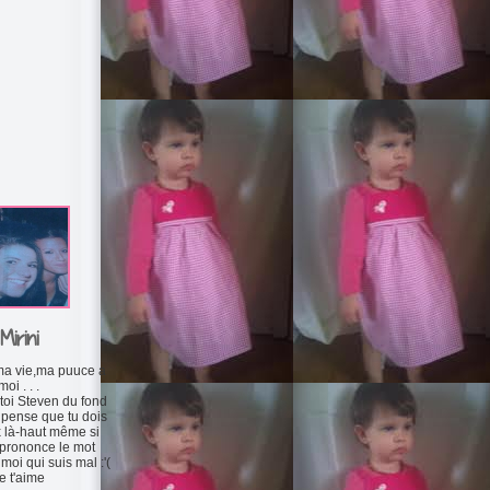
Mirini
ma vie,ma puuce a
moi . . .
toi Steven du fond
 pense que tu dois
x là-haut même si
prononce le mot
moi qui suis mal :'(
e t'aime