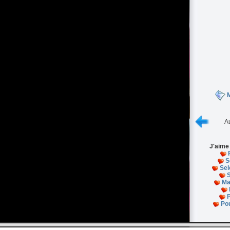
M
Au
J'aime
S
Se
Ma
P
Pou