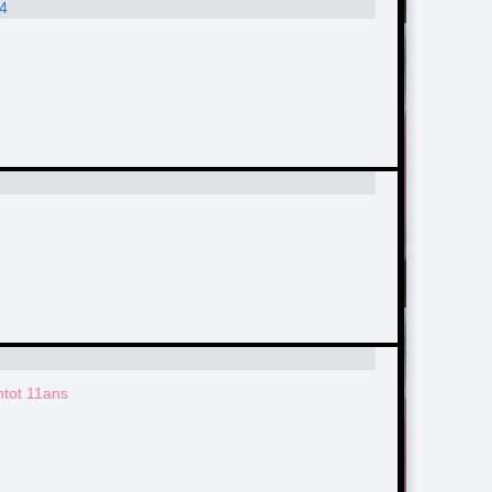
44
ntot 11ans