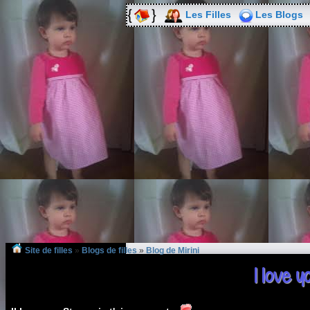
Les Filles
Les Blogs
Site de filles
»
Blogs de filles
»
Blog de Mirini
I love y