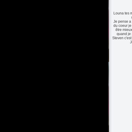
Louna tes 
Je pense a 
du coeur je
être mieu
quand je 
Steven c'est 
J