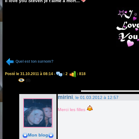
Il love you Steven je t'aime a mort...
Quel est ton surnom?
Posté le 31.10.2011 à 08:14 -
: 2
: 818
(0)
mirini
, le 01.03.2012 à 12:57
Merci les filles
Mon blog