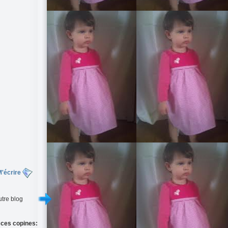
'écrire
tre blog
 ces copines: