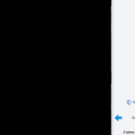
M
Au
J'aime