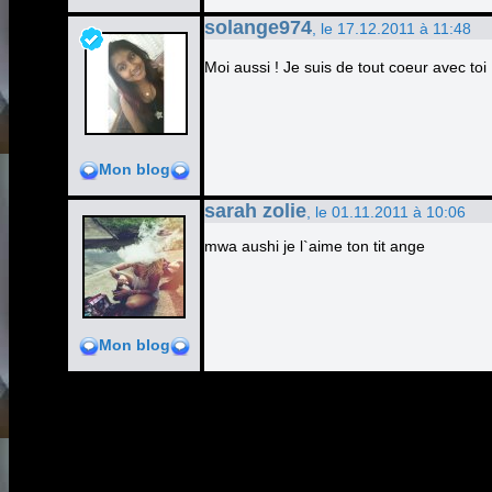
solange974
, le 17.12.2011 à 11:48
Moi aussi ! Je suis de tout coeur avec toi
Mon blog
sarah zolie
, le 01.11.2011 à 10:06
mwa aushi je l`aime ton tit ange
Mon blog