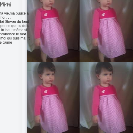
Mirini
ma vie,ma puuce a
moi . . .
toi Steven du fond
 pense que tu dois
x là-haut même si
prononce le mot
moi qui suis mal :'(
e t'aime