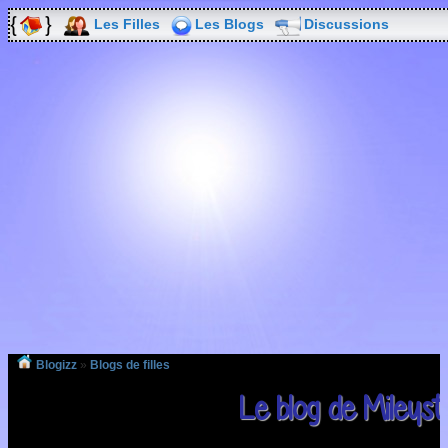
Les Filles
Les Blogs
Discussions
Blogizz
»
Blogs de filles
Le blog de Mileys