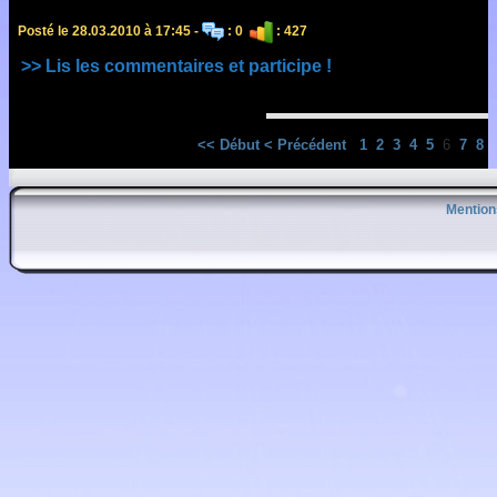
Posté le 28.03.2010 à 17:45 -
: 0
: 427
>> Lis les commentaires et participe !
<< Début
< Précédent
1
2
3
4
5
6
7
8
Mention