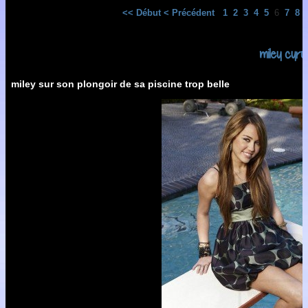
<< Début
< Précédent
1
2
3
4
5
6
7
8
miley cyru
miley sur son plongoir de sa piscine trop belle