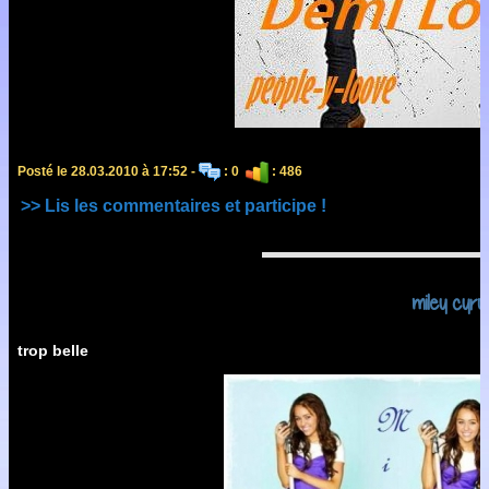
Posté le 28.03.2010 à 17:52 -
: 0
: 486
>> Lis les commentaires et participe !
miley cyru
trop belle