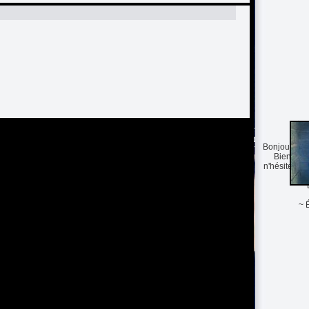
Lo
Bonjour/Bon
Bienvenu
n'hésiter p
m
~ 