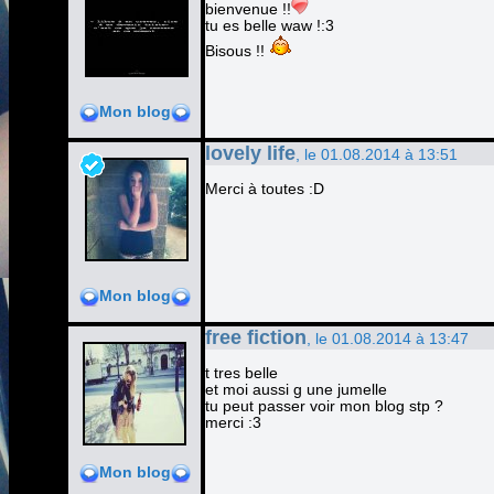
bienvenue !!
tu es belle waw !:3
Bisous !!
Mon blog
lovely life
, le 01.08.2014 à 13:51
Merci à toutes :D
Mon blog
free fiction
, le 01.08.2014 à 13:47
t tres belle
et moi aussi g une jumelle
tu peut passer voir mon blog stp ?
merci :3
Mon blog