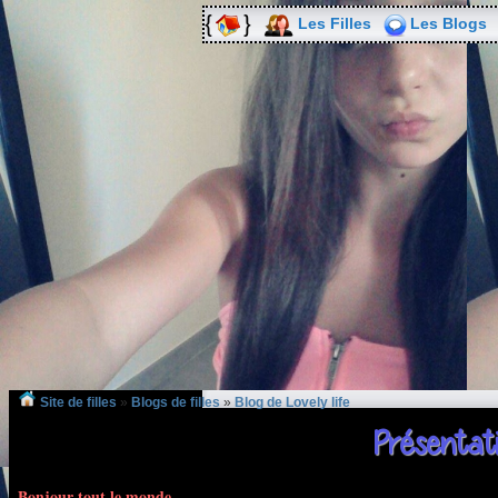
Les Filles
Les Blogs
Site de filles
»
Blogs de filles
»
Blog de Lovely life
Présentati
Bonjour tout le monde,