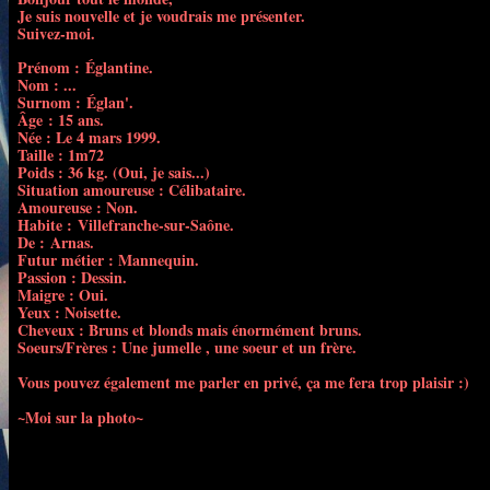
Je suis nouvelle et je voudrais me présenter.
Suivez-moi.
Prénom : Églantine.
Nom : ...
Surnom : Églan'.
Âge : 15 ans.
Née : Le 4 mars 1999.
Taille : 1m72
Poids : 36 kg. (Oui, je sais...)
Situation amoureuse : Célibataire.
Amoureuse : Non.
Habite :
Villefranche-sur-Saône.
De :
Arnas.
Futur métier : Mannequin.
Passion : Dessin.
Maigre : Oui.
Yeux : Noisette.
Cheveux : Bruns et blonds mais énormément bruns.
Soeurs/Frères : Une jumelle , une soeur et un frère.
Vous pouvez également me parler en privé, ça me fera trop plaisir :)
~Moi sur la photo~