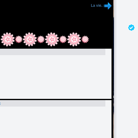
La vie.
3