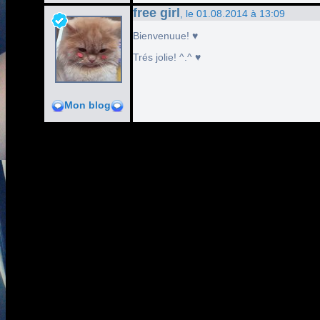
free girl
, le 01.08.2014 à 13:09
Bienvenuue! ♥
Trés jolie! ^.^ ♥
Mon blog