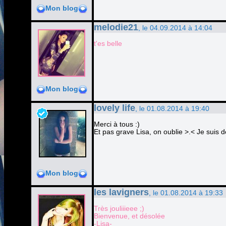
Mon blog
melodie21
, le 04.09.2014 à 14:04
t'es belle
Mon blog
lovely life
, le 01.08.2014 à 19:40
Merci à tous :)
Et pas grave Lisa, on oublie >.< Je suis d
Mon blog
les lavigners
, le 01.08.2014 à 19:33
Très jouliiieee ;)
Bienvenue, et désolée
-Lisa-