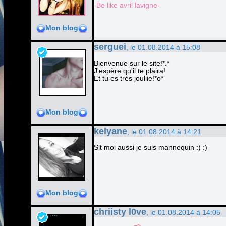
-Be like avril lavigne-
Mon blog
serguei
, le 01.08.2014 à 15:08
Bienvenue sur le site!*.*
J'espère qu'il te plaira!
Et tu es très jouliie!*o*
Mon blog
kelyane
, le 01.08.2014 à 14:21
Slt moi aussi je suis mannequin :) :)
Mon blog
chriisty l0ve
, le 01.08.2014 à 14:05