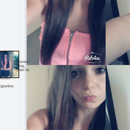
vely life
soir tout le monde,
e sur mon blog,
as de commenter de
e kiffer.
Bisous.
Églantine.