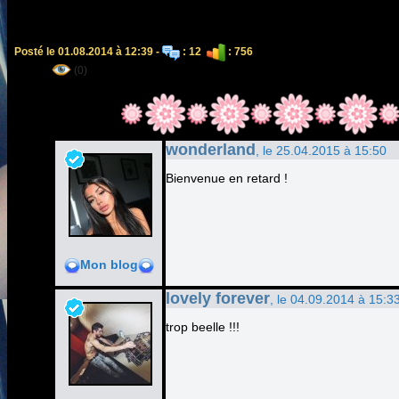
Posté le 01.08.2014 à 12:39 -
: 12
: 756
(0)
wonderland
, le 25.04.2015 à 15:50
Bienvenue en retard !
Mon blog
lovely forever
, le 04.09.2014 à 15:3
trop beelle !!!