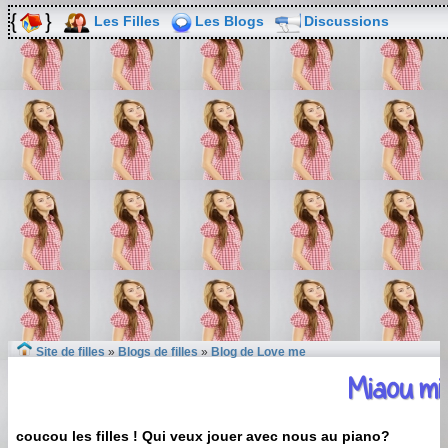
Les Filles
Les Blogs
Discussions
Site de filles
»
Blogs de filles
»
Blog de Love me
Miaou mi
coucou les filles ! Qui veux jouer avec nous au piano?