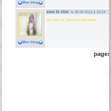
Mon blog
awa la star
, le 28.08.2012 à 18:14
pas moi car j'aime pas les chats
Mon blog
pages