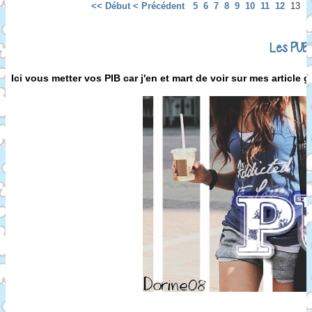
<< Début
< Précédent
5
6
7
8
9
10
11
12
13
1
Les PUB
Ici vous metter vos PIB car j'en et mart de voir sur mes article g