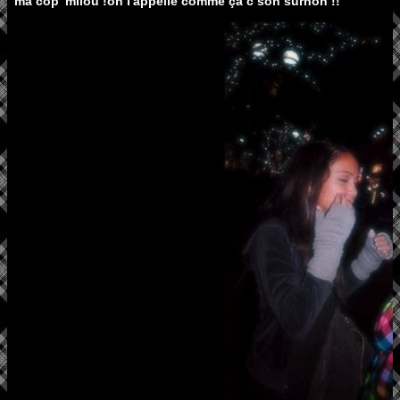
ma cop' milou !on l'appelle comme ça c son surnon !!