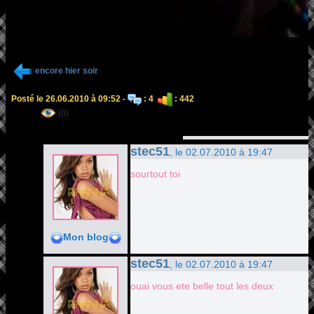
encore hier soir
Posté le 26.06.2010 à 09:52 -
: 4
: 442
(0)
stec51
, le 02.07.2010 à 19:47
sourtout toi
Mon blog
stec51
, le 02.07.2010 à 19:47
ouai vous ete belle tout les deux