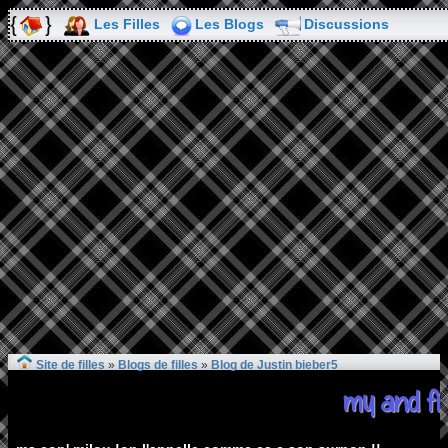
Les Filles
Les Blogs
Discussions
Site de filles
»
Blogs de filles
»
Blog de Justin bieber5
my and fr