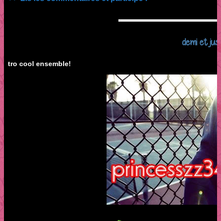
demi et just
tro cool ensemble!