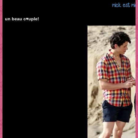
nick est nic
un beau c♥uple!