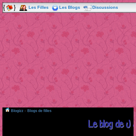
Les Filles
Les Blogs
Discussions
Blogizz
»
Blogs de filles
Le blog de J 