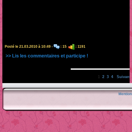
Posté le 21.03.2010 à 10:49 -
: 15
: 1191
>> Lis les commentaires et participe !
1
2
3
4
Suivant 
Mention