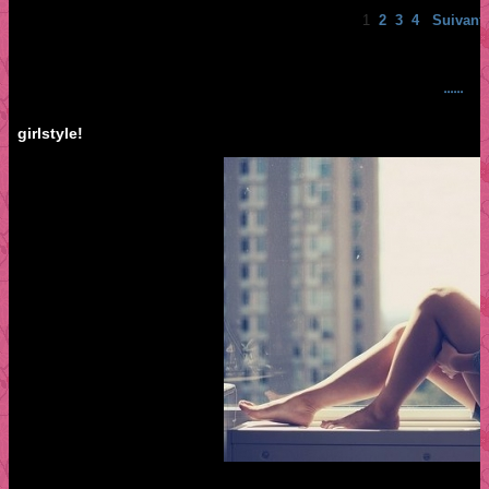
1
2
3
4
Suivant 
......
girlstyle!