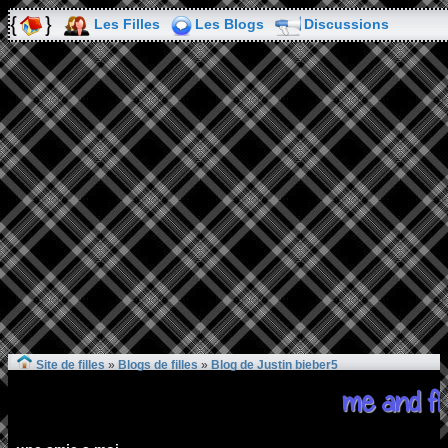
Les Filles
Les Blogs
Discussions
Site de filles
»
Blogs de filles
»
Blog de Justin bieber5
me and fr