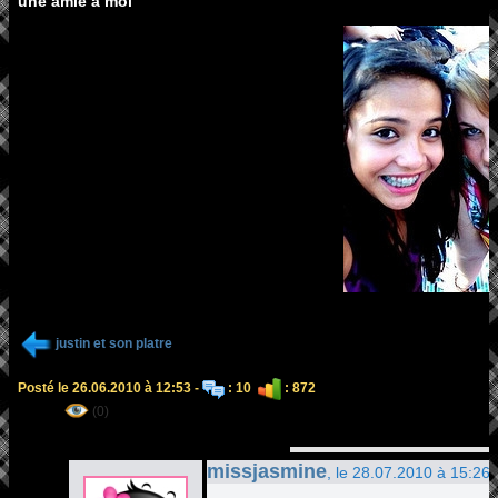
une amie a moi
justin et son platre
Posté le 26.06.2010 à 12:53 -
: 10
: 872
(0)
missjasmine
, le 28.07.2010 à 15:26