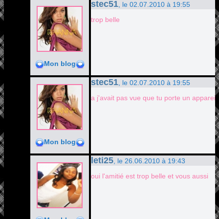
stec51
, le 02.07.2010 à 19:55
trop belle
Mon blog
stec51
, le 02.07.2010 à 19:55
a j'avait pas vue que tu porte un appareill
Mon blog
leti25
, le 26.06.2010 à 19:43
oui l'amitié est trop belle et vous aussi