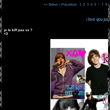
<< Début
< Précédent
1
2
3
4
5
6
7
8
i love you justt
je le kiff pas vs ?
<3