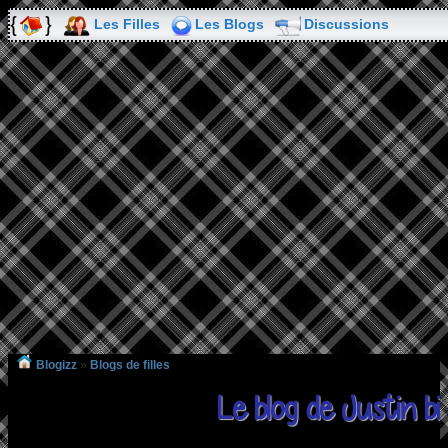
Les Filles
Les Blogs
Discussions
Blogizz
»
Blogs de filles
Le blog de Justin b