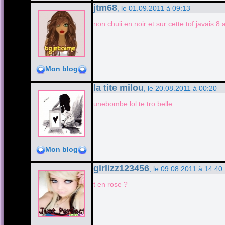
jtm68
, le 01.09.2011 à 09:13
non chuii en noir et sur cette tof javais
Mon blog
la tite milou
, le 20.08.2011 à 00:20
unebombe lol te tro belle
Mon blog
girlizz123456
, le 09.08.2011 à 14:40
t en rose ?