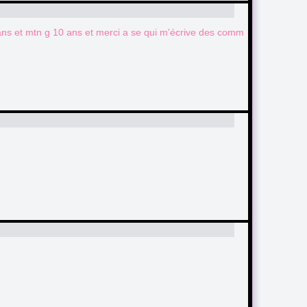
 8 ans et mtn g 10 ans et merci a se qui m'écrive des comm