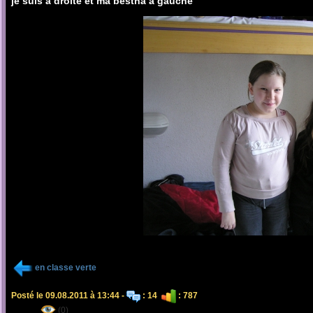
je suis a droite et ma bestha a gauche
en classe verte
Posté le 09.08.2011 à 13:44 -
: 14
: 787
(0)