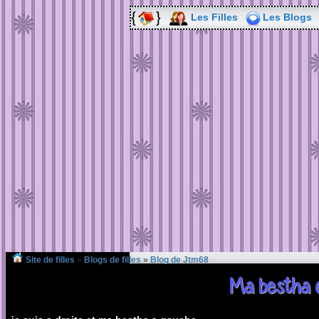
Les Filles
Les Blogs
Site de filles
»
Blogs de filles
»
Blog de Jtm68
Ma bestha 