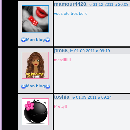
mamour4420
, le 31.12.2011 à 20:09
vous ete tros belle
Mon blog
jtm68
, le 01.09.2011 à 09:19
merciiiiiiiii
Mon blog
toshia
, le 01.09.2011 à 09:14
Pretty!!