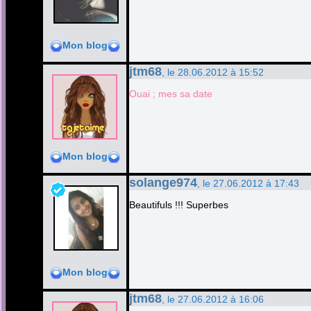
Mon blog
jtm68
, le 28.06.2012 à 15:52
Ouai ; mes sa date
Mon blog
solange974
, le 27.06.2012 à 17:43
Beautifuls !!! Superbes
Mon blog
jtm68
, le 27.06.2012 à 16:06