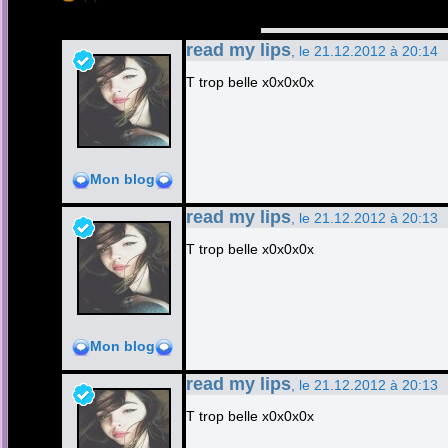
read my lips
, le 21.12.2012 à 20:14
T trop belle x0x0x0x
Mon blog
read my lips
, le 21.12.2012 à 20:13
T trop belle x0x0x0x
Mon blog
read my lips
, le 21.12.2012 à 20:13
T trop belle x0x0x0x