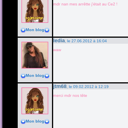
mdr nan mes arrêtte j'était au Ce2 !
Mon blog
ledia
, le 27.06.2012 à 16:04
waw
Mon blog
jtm68
, le 09.02.2012 à 12:19
merci mdr nos tête
Mon blog