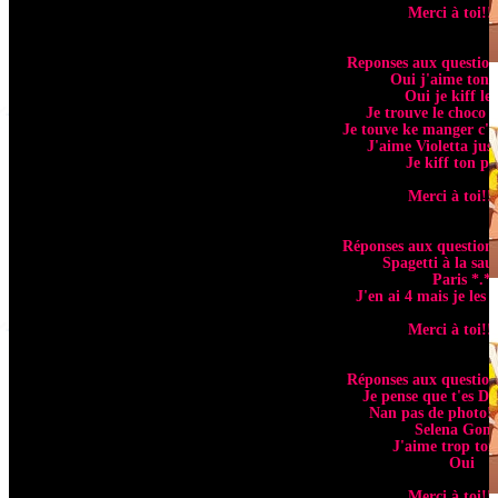
Merci à toi!!
Reponses aux question
Oui j'aime ton 
Oui je kiff le 
Je trouve le choco 
Je touve ke manger c'e
J'aime Violetta jus
Je kiff ton pr
Merci à toi!!
Réponses aux question 
Spagetti à la sau
Paris *.*
J'en ai 4 mais je les 
Merci à toi!!
Réponses aux question
Je pense que t'es D
Nan pas de photo!!
Selena Gom
J'aime trop ton
Oui
Merci à toi!!