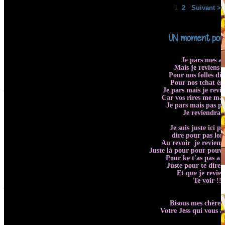
1
2
Suivant >
UN moment pour d
Je pars mes a
Mais je reviens 
Pour nos folles dis
Pour nos tchat é
Je pars mais je revie
Car vos rires me ma
Je pars mais pas po
Je reviendrais
Je suis juste ici p
dire pour pas lo
Au revoir je reviens
Juste là pour pour pouvoi
Pour ke t'as pas a 
Juste pour te dire 
Et que je revien
Te voir !!!
Bisous mes chères
Votre Jess qui vous a