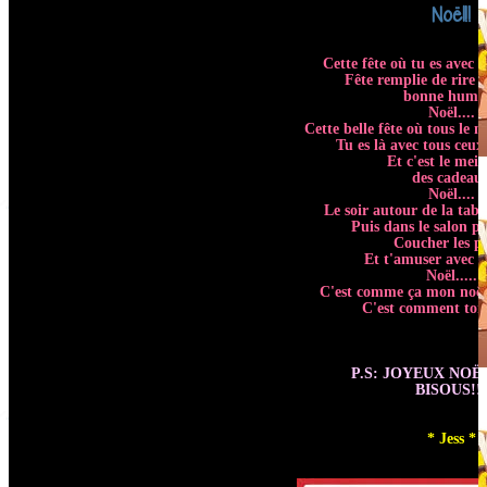
Noël!!
Cette fête où tu es avec t
Fête remplie de rire d
bonne hume
Noël....
Cette belle fête où tous le 
Tu es là avec tous ceu
Et c'est le meil
des cadeau
Noël....
Le soir autour de la tab
Puis dans le salon po
Coucher les pe
Et t'amuser avec le
Noël.....
C'est comme ça mon noël 
C'est comment ton
P.S: JOYEUX NOËL
BISOUS!!!
* Jess *