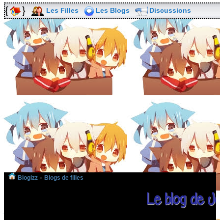
Les Filles
Les Blogs
Discussions
Blogizz
»
Blogs de filles
Le blog de J