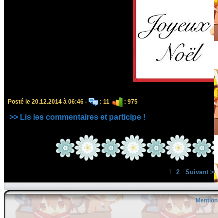
Posté le 20.12.2014 à 06:46 -
: 11
: 975
>> Lis les commentaires et participe !
1
2
Suivant >
Mention