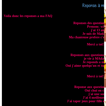
Reponse à m
Voila donc les reponses a ma FAQ
Reponses des questions
Prenom: win
j'ai 13 ans
Je suis de Mada
Ma chanteuse prefere c'e
Merci a toi!!
Reponses aux questions d
je vie à MAdag
Je reponds a m
Oui j'aime quelqu'un et tu 
Merci à toi!!
Reponse aux question
Oui chui en co
j'ai une soe
J'ai 4 meilleure
J'ai taper jeux pour fille et