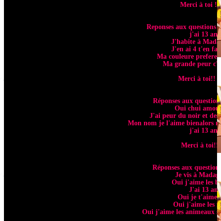
Merci à toi !!
Reponses aux questions d
j'ai 13 ans
J'habite à Mada
J'en ai 4 t'en fai
Ma couleure prefere c'
Ma grande peur c'es
Merci à toi!! 
Réponses aux questions
Oui chui amou
J'ai peur du noir et des
Mon nom je l'aime bienalors n
j'ai 13 ans
Merci à toi!!
Réponses aux question
Je vis à Madag
Oui j'aime les 
J'ai 13 ans
Oui je t'aime 
Oui j'aime les f
Oui j'aime les animeaux su