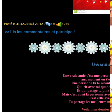
Posté le 31.12.2014 à 23:12 -
: 9
: 769
>> Lis les commentaires et participe !
Une vrai am
Une vraie amie c'est une personne
aux moment où t'en 
Une personne ki te reconfor
Qui rit avec toi quand 
Et qui patage ta pine ka
Mais c'est aussi la personne avec 
C'est celle avec 
Tu partage les meilleures 
Voila mon dernier p