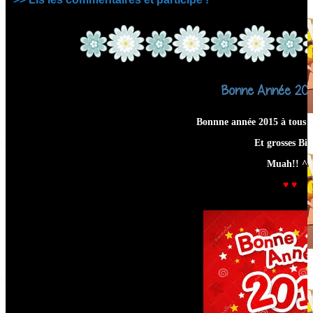
Bonne Année 2015 
Bonnne année 2015 à tous m
Et grosses Bis
Muah!! ^^
♥ ♥