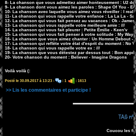
8- La chanson que vous admettez aimer honteusement : U2 de J
9- La chanson dont vous aimez les paroles : Shape Of You - E
10- La chanson avec laquelle vous aimez vous réveiller : I reall
11- La chanson qui vous rappelle votre enfance : La La La - S
12- La chanson qui vous fait pensez au vacances : Ok - James
13- La chanson qui vous rappelle votre meilleure amie : ///
14- La chanson qui vous fait pleurer : Petite Émilie - Keen'v
15- La chanson qui vous fait penser à votre solitude : My Way 
16- La chanson que vous aimez chanter : Un Homme Debout - 
17- La chanson qui reflète votre état d'esprit du moment : No 
18- La chanson qui vous rappelle votre ex : ///
19- La chanson que vous détestez par dessus tout : Bon appéti
20- Votre chanson du moment : Believer - Imagine Dragons
Voilà voilà (:
Posté le 30.09.2017 à 13:23 -
: 1
: 1613
>> Lis les commentaires et participe !
TAG n°1
Coucou les fill