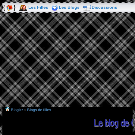
Les Filles
Les Blogs
Discussions
Blogizz
»
Blogs de filles
Le blog de 