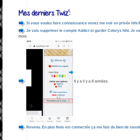
Mes derniers Twiz':
Si vous voulez faire connaissance venez me voir en privée hihi
I
Je vais supprimer le compte Addict et garder Colorys hihi. Je va
mois.
Il y a il y a 8 années.
Revenu. En plus Nois est connectée ça me fais du bien de savoir