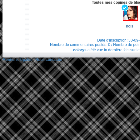
Toutes mes copines de blog 
nois
Date d'inscription: 30-09
Nombre de commentaires postés: 0 / Nombre de points t
colorys
a été vue la dernière fois sur l
Mentions légales
/
Nous contacter