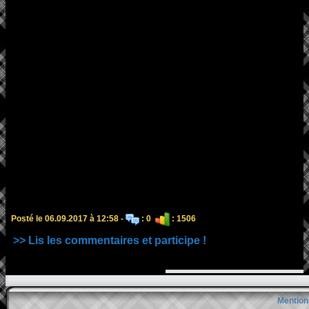
Posté le 06.09.2017 à 12:58 -
: 0
: 1506
>> Lis les commentaires et participe !
Mention