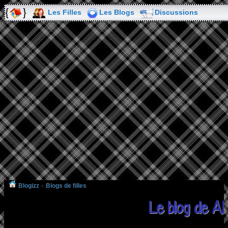
Les Filles
Les Blogs
Discussions
Blogizz
»
Blogs de filles
Le blog de Al