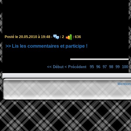
Posté le 20.05.2010 à 19:48 -
: 2
: 636
>> Lis les commentaires et participe !
<< Début
< Précédent
95
96
97
98
99
100
Mention