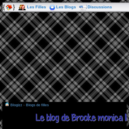
Les Filles
Les Blogs
Discussions
Blogizz
»
Blogs de filles
Le blog de Brooke monica li