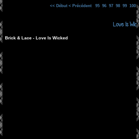
<< Début
< Précédent
95
96
97
98
99
100
Love Is Wic
Brick & Lace - Love Is Wicked