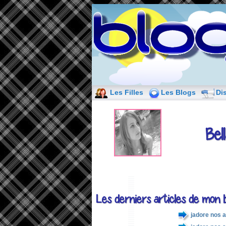
Les Filles
Les Blogs
Di
Bell
Les derniers articles de mon b
jadore nos 