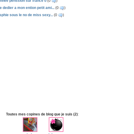
annee penssion sur france o
(0
)
e dedier a mon ention petit ami...
(0
)
phie sous le no de miss sexy...
(0
)
Toutes mes copines de blog que je suis (2)
: