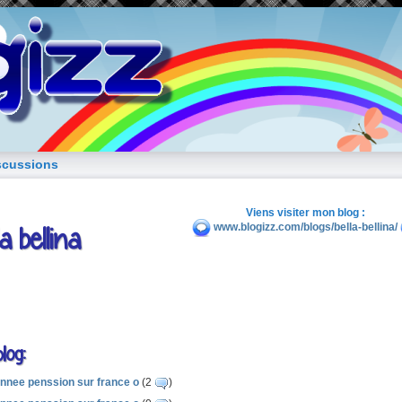
blog de fille
scussions
Viens visiter mon blog :
a bellina
www.blogizz.com/blogs/bella-bellina/
log:
annee penssion sur france o
(2
)