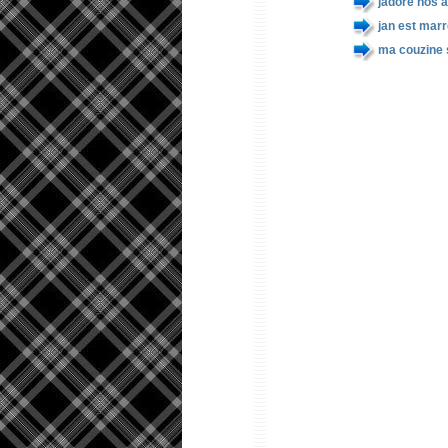
jadore nos 
jan est marr
ma couzine s