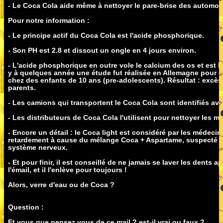
- Le Coca Cola aide même à nettoyer le pare-brise des automob
Pour notre information :
- Le principe actif du Coca Cola est l'acide phosphorique.
- Son PH est 2.8 et dissout un ongle en 4 jours environ.
- L'acide phosphorique en outre vole le calcium des os et est l
y à quelques année une étude fut réalisée en Allemagne pour co
chez des enfants de 10 ans (pre-adolescents). Résultat : excè
parents.
- Les camions qui transportent le Coca Cola sont identifiés 
- Les distributeurs de Coca Cola l'utilisent pour nettoyer les 
- Encore un détail : le Coca light est considéré par les méde
retardement à cause du mélange Coca + Aspartame, suspecté d
système nerveux.
- Et pour finir, il est conseillé de ne jamais se laver les dents 
l'émail, et il l'enlève pour toujours !
Alors, verre d'eau ou de Coca ?
Question :
Et vous que pensez vous de ce mail ? est-il vrai ou faux ?