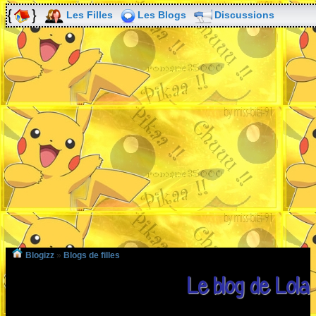
Les Filles
Les Blogs
Discussions
Blogizz
»
Blogs de filles
Le blog de Lola