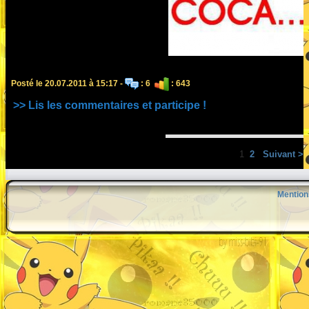
Posté le 20.07.2011 à 15:17 -
: 6
: 643
>> Lis les commentaires et participe !
1
2
Suivant >
Mention