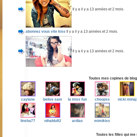
Il y a il y a 13 années et 2 mois.
abonnez vous vite kiss
Il y a il y a 13 années et 2 mois.
Il y a il y a 13 années et 2 mois.
Toutes mes copines de blog 
caylane
belive sam
la miss fun
choopss
nicki minaj
linsha77
nihaldu92
ardias
mimikiss
Toutes les filles qui me