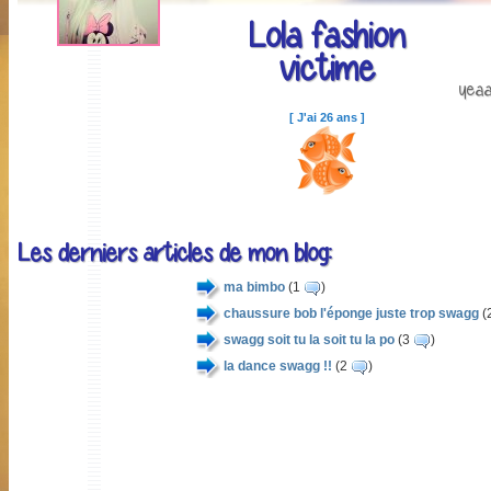
Lola fashion
victime
yeaa
[ J'ai 26 ans ]
Les derniers articles de mon blog:
ma bimbo
(1
)
chaussure bob l'éponge juste trop swagg
(
swagg soit tu la soit tu la po
(3
)
la dance swagg !!
(2
)