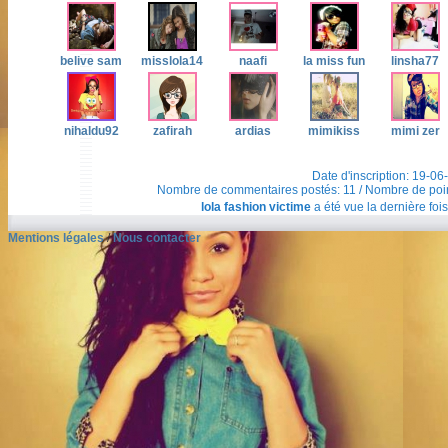
belive sam
misslola14
naafi
la miss fun
linsha77
nihaldu92
zafirah
ardias
mimikiss
mimi zer
Date d'inscription: 19-06
Nombre de commentaires postés: 11 / Nombre de points 
lola fashion victime
a été vue la dernière fois
Mentions légales
/
Nous contacter